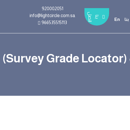
920002051
ا
ت
ل
ب
ن
info@lightcircle.com.sa
ص
ا
نا
En
966535515113