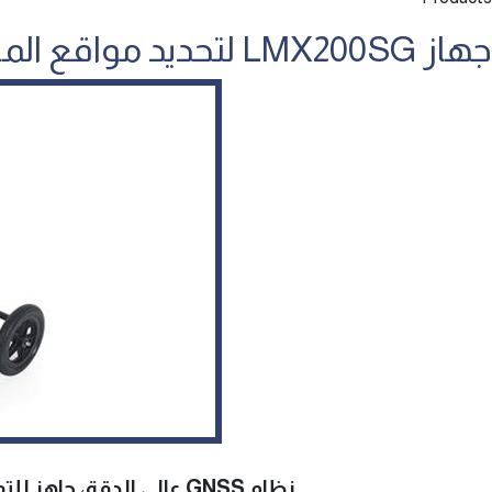
جهاز LMX200SG لتحديد مواقع المرافق بدقة مساحية (Survey Grade Locator)
نظام GNSS عالي الدقة، ج