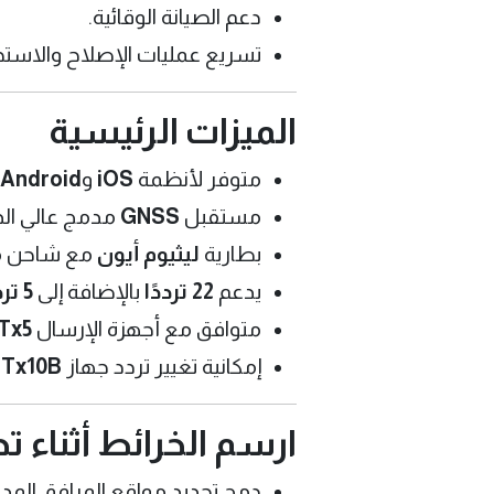
دعم الصيانة الوقائية.
تسريع عمليات الإصلاح والاستج
الميزات الرئيسية
متوفر لأنظمة
iOS
و
Android
مستقبل
GNSS
مدمج عالي الد
بطارية
ليثيوم أيون
مع شاحن م
يدعم
22 ترددًا
بالإضافة إلى
5 ترددات مخصصة
متوافق مع أجهزة الإرسال
Tx5
إمكانية تغيير تردد جهاز
Tx10B
ع
ارسم الخرائط أثناء ت
دمج تحديد مواقع المرافق المد