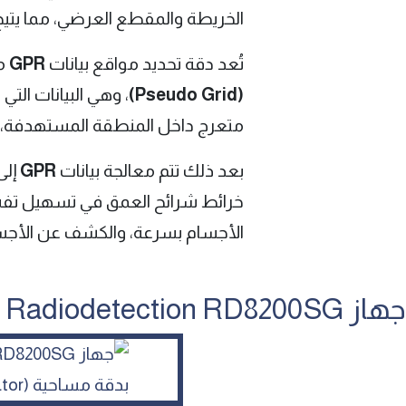
الخريطة والمقطع العرضي، مما يتيح
تُعد دقة تحديد مواقع بيانات
GPR
مه
(Pseudo Grid)
، وهي البيانات ال
متعرج داخل المنطقة المستهدفة، 
بعد ذلك تتم معالجة بيانات
GPR
إلى
خرائط شرائح العمق في تسهيل تفس
الأجسام بسرعة، والكشف عن الأجسا
جهاز Radiodetection RD8200SG لتحديد مواقع المرافق بدقة مساحية (Survey Grade Locator)