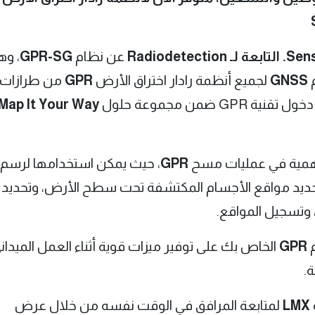
Radiodete
عن نظام
GPR-SG
، وه
م
GNSS
لجميع أنظمة رادار اختراق الأرض
GPR
من طرازات
تقنية GPR ضمن مجموعة حلول
Map It Your Way
 الأهمية في عمليات مسح
GPR
، حيث يمكن استخدامها لرسم
حديد مواقع الأجسام المكتشفة تحت سطح الأرض، وتحديد
 وتسجيل المواقع.
م
GPR
الخاص بك على توفير ميزات قوية أثناء العمل الميدان
.
LMX
لمتابعة المرافق في الوقت نفسه من خلال عرض