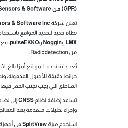
(GPR) من Sensors & Software
تعلن شركة
Sensors & Software Inc. التابعة لـ ction
نظام جديد لتحديد المواقع باستخدا
LMX
و
Noggin
و
pulseEKKO
، مع دخول 
من Radiodetection.
تُعد دقة تحديد المواقع أمرًا بالغ
خرائط دقيقة للأصول المدفونة، وت
المناطق التي يجب تجنب الحفر فيها،
تساعد إضافة نظام
GNSS
إلى نظا
وإجراء تحليلات متقدمة بعد المعالجة
استخدم ميزة
SplitView
في أجهزة